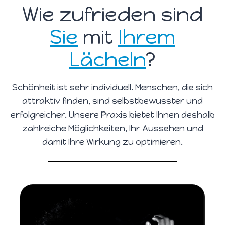
Wie zufrie­den sind
Sie
mit
Ihrem
Lächeln
?
Schön­heit ist sehr indi­vi­du­ell. Men­schen, die sich
attrak­tiv fin­den, sind selbst­be­wuss­ter und
erfolg­rei­cher. Unse­re Pra­xis bie­tet Ihnen des­halb
zahl­rei­che Mög­lich­kei­ten, Ihr Aus­se­hen und
damit Ihre Wir­kung zu optimieren.